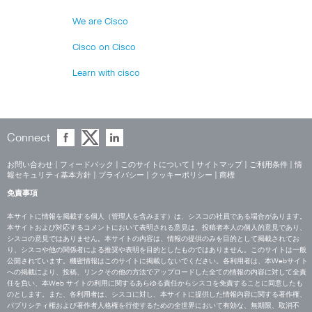
We are Cisco
Cisco on Cisco
Learn with cisco
Connect
お問い合わせ
|
フィードバック
|
このサイトについて
|
サイトマップ
|
ご利用条件
|
情
報セキュリティ基本方針
|
プライバシー
|
クッキーポリシー
|
商標
免責事項
本サイトに情報を掲載する個人（管理人を含みます）は、シスコの社員である場合があります。
本サイトおよび対応するコメントにおいて表明される意見は、投稿者本人の個人的意見であり、
シスコの意見ではありません。本サイトの内容は、情報の提供のみを目的として掲載されてお
り、シスコや他の関係者による推奨や表明を目的としたものではありません。このサイトは一般
公開されています。機密情報はこのサイトに掲載しないでください。各利用者は、本Webサイト
への掲載により、投稿、リンクその他の方法でアップロードした全ての情報の内容に対して全責
任を負い、本Web サイトの利用に関するあらゆる責任からシスコを免責することに同意したも
のとします。また、各利用者は、シスコに対し、本サイトに提供した情報内容に関する著作権、
パブリシティ権および著作者人格権を行使するための全世界において有効な、無期限、取消不