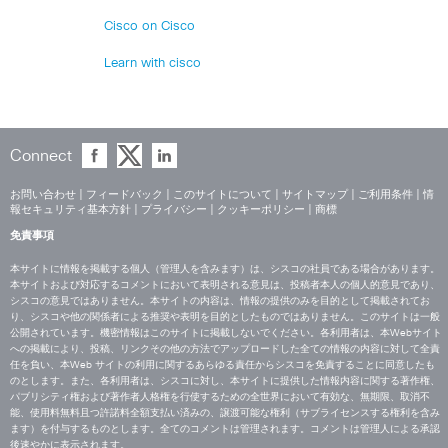
Cisco on Cisco
Learn with cisco
Connect
お問い合わせ
|
フィードバック
|
このサイトについて
|
サイトマップ
|
ご利用条件
|
情
報セキュリティ基本方針
|
プライバシー
|
クッキーポリシー
|
商標
免責事項
本サイトに情報を掲載する個人（管理人を含みます）は、シスコの社員である場合があります。
本サイトおよび対応するコメントにおいて表明される意見は、投稿者本人の個人的意見であり、
シスコの意見ではありません。本サイトの内容は、情報の提供のみを目的として掲載されてお
り、シスコや他の関係者による推奨や表明を目的としたものではありません。このサイトは一般
公開されています。機密情報はこのサイトに掲載しないでください。各利用者は、本Webサイト
への掲載により、投稿、リンクその他の方法でアップロードした全ての情報の内容に対して全責
任を負い、本Web サイトの利用に関するあらゆる責任からシスコを免責することに同意したも
のとします。また、各利用者は、シスコに対し、本サイトに提供した情報内容に関する著作権、
パブリシティ権および著作者人格権を行使するための全世界において有効な、無期限、取消不
能、使用料無料且つ許諾料全額支払い済みの、譲渡可能な権利（サブライセンスする権利を含み
ます）を付与するものとします。全てのコメントは管理されます。コメントは管理人による承認
後速やかに表示されます。