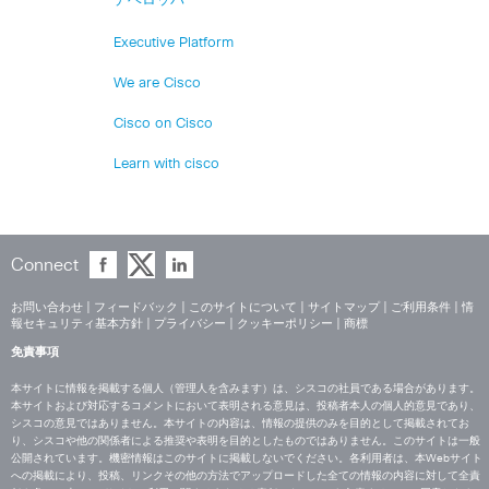
デベロッパー
Executive Platform
We are Cisco
Cisco on Cisco
Learn with cisco
Connect
お問い合わせ
|
フィードバック
|
このサイトについて
|
サイトマップ
|
ご利用条件
|
情
報セキュリティ基本方針
|
プライバシー
|
クッキーポリシー
|
商標
免責事項
本サイトに情報を掲載する個人（管理人を含みます）は、シスコの社員である場合があります。
本サイトおよび対応するコメントにおいて表明される意見は、投稿者本人の個人的意見であり、
シスコの意見ではありません。本サイトの内容は、情報の提供のみを目的として掲載されてお
り、シスコや他の関係者による推奨や表明を目的としたものではありません。このサイトは一般
公開されています。機密情報はこのサイトに掲載しないでください。各利用者は、本Webサイト
への掲載により、投稿、リンクその他の方法でアップロードした全ての情報の内容に対して全責