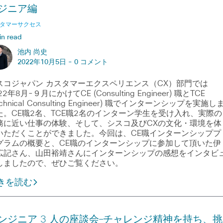
ジニア編
タマーサクセス
in read
池内 尚史
2022年10月5日 -
0 コメント
スコジャパン カスタマーエクスペリエンス（CX）部門では
22年8月-９月にかけてCE (Consulting Engineer) 職とTCE
echnical Consulting Engineer) 職でインターンシップを実施し
た。CE職2名、TCE職2名のインターン学生を受け入れ、実際の
務に近い仕事の体験、そして、シスコ及びCXの文化・環境を体
いただくことができました。今回は、CE職インターンシッププ
グラムの概要と、CE職のインターンシップに参加して頂いた伊
広記さん、山田裕靖さんにインターンシップの感想をインタビ
しましたので、ぜひご覧ください。
きを読む
ンジニア 3 人の座談会―チャレンジ精神を持ち、挑