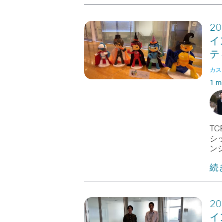
2
イ
テ
カス
1 m
T
シ
ン
続
2
イ