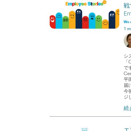
戦
Em
We 
1 m
シ
「C
で
C
平
届
今
ジ
続
エ