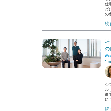
仕
ど
の
続
社
の
We 
1 m
シ
ル
事
に
続