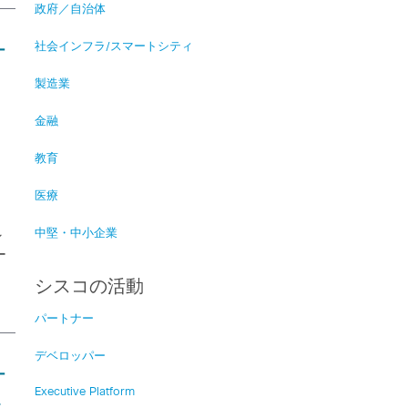
政府／自治体
社会インフラ/スマートシティ
ー
製造業
金融
教育
医療
中堅・中小企業
ン
ー
シスコの活動
パートナー
デベロッパー
ー
Executive Platform
エ