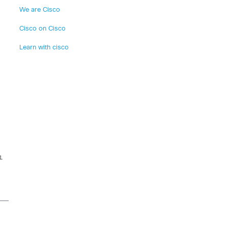
We are Cisco
Cisco on Cisco
Learn with cisco
ま
ュ