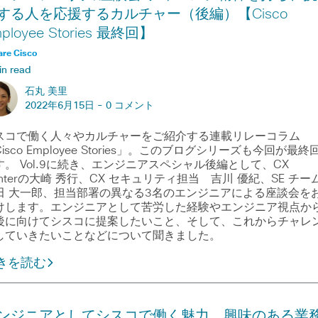
する人を応援するカルチャー（後編）【Cisco
ployee Stories 最終回】
are Cisco
in read
石丸 美里
2022年6月15日 -
0 コメント
スコで働く人々やカルチャーをご紹介する連載リレーコラム
isco Employee Stories」。このブログシリーズも今回が最終
す。 Vol.9に続き、エンジニアスペシャル後編として、CX
enterの大崎 秀行、CX セキュリティ担当 吉川 優紀、SE チー
田 大一郎、担当部署の異なる3名のエンジニアによる座談会を
けします。エンジニアとして苦労した経験やエンジニア視点か
後に向けてシスコに提案したいこと、そして、これからチャレ
していきたいことなどについて聞きました。
きを読む
ンジニアとしてシスコで働く魅力。興味のある業