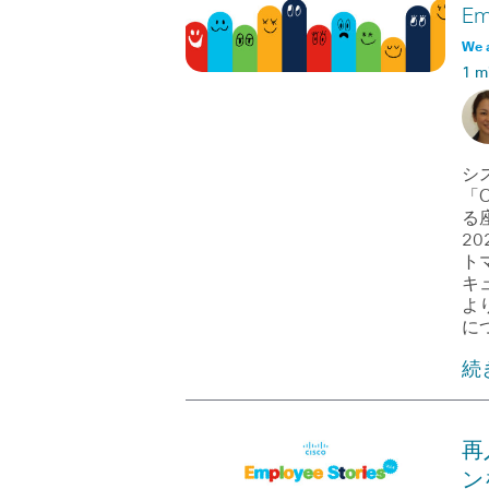
Em
We 
1 m
シ
「C
る
2
ト
キ
よ
に
続
再
ン