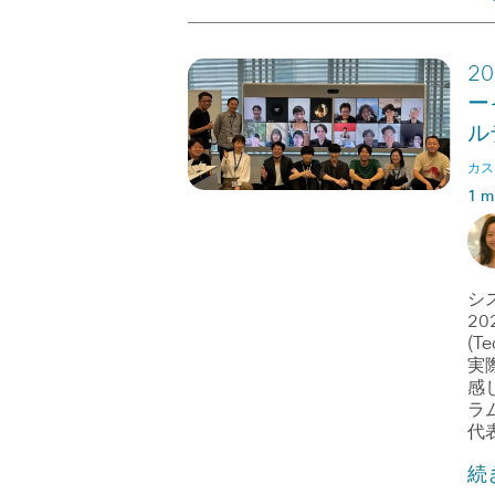
2
ー
ル
カス
1 m
シ
20
(T
実
感
ラ
代
続