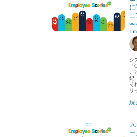
に
ニア
We 
1 m
シ
「C
こ
紀
そ
リ
続
2
ー