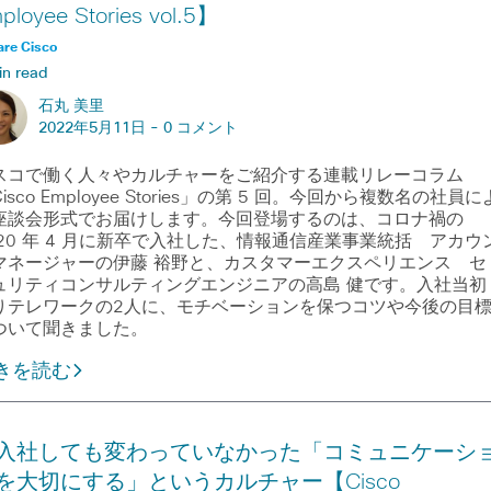
ployee Stories vol.5】
are Cisco
in read
石丸 美里
2022年5月11日 -
0 コメント
スコで働く人々やカルチャーをご紹介する連載リレーコラム
isco Employee Stories」の第 5 回。今回から複数名の社員に
座談会形式でお届けします。今回登場するのは、コロナ禍の
020 年 4 月に新卒で入社した、情報通信産業事業統括 アカウ
マネージャーの伊藤 裕野と、カスタマーエクスペリエンス セ
ュリティコンサルティングエンジニアの高島 健です。入社当初
りテレワークの2人に、モチベーションを保つコツや今後の目
ついて聞きました。
きを読む
入社しても変わっていなかった「コミュニケーシ
を大切にする」というカルチャー【Cisco