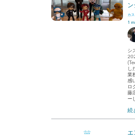
ン
カス
1 m
シ
20
(T
し
業
感
ロ
藤
ー
続
エ