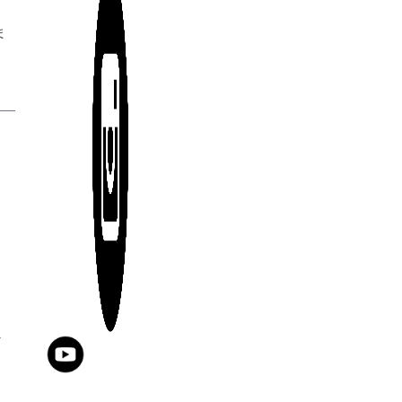
な
ま
ど