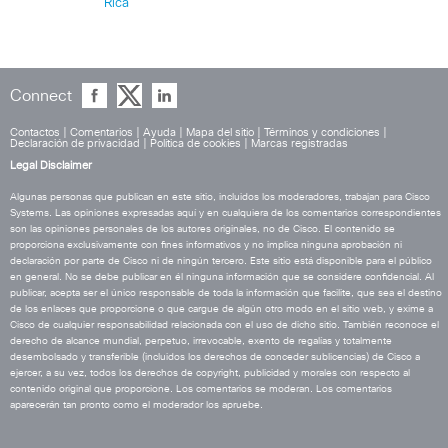
Rica
Connect
Contactos
|
Comentarios
|
Ayuda
|
Mapa del sitio
|
Términos y condiciones
|
Declaración de privacidad
|
Política de cookies
|
Marcas registradas
Legal Disclaimer
Algunas personas que publican en este sitio, incluidos los moderadores, trabajan para Cisco
Systems. Las opiniones expresadas aquí y en cualquiera de los comentarios correspondientes
son las opiniones personales de los autores originales, no de Cisco. El contenido se
proporciona exclusivamente con fines informativos y no implica ninguna aprobación ni
declaración por parte de Cisco ni de ningún tercero. Este sitio está disponible para el público
en general. No se debe publicar en él ninguna información que se considere confidencial. Al
publicar, acepta ser el único responsable de toda la información que facilite, que sea el destino
de los enlaces que proporcione o que cargue de algún otro modo en el sitio web, y exime a
Cisco de cualquier responsabilidad relacionada con el uso de dicho sitio. También reconoce el
derecho de alcance mundial, perpetuo, irrevocable, exento de regalías y totalmente
desembolsado y transferible (incluidos los derechos de conceder sublicencias) de Cisco a
ejercer, a su vez, todos los derechos de copyright, publicidad y morales con respecto al
contenido original que proporcione. Los comentarios se moderan. Los comentarios
aparecerán tan pronto como el moderador los apruebe.