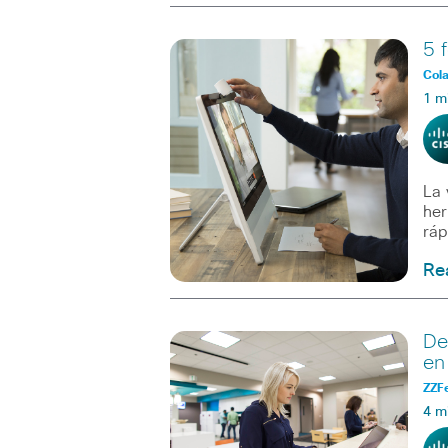
5 
Col
1 m
La 
her
ráp
Re
De
en
ZZF
4 m