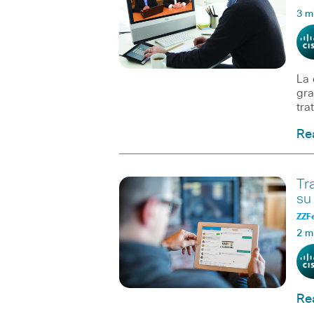
3 m
La 
gra
tra
Re
Tr
su
ZZF
2 m
Re