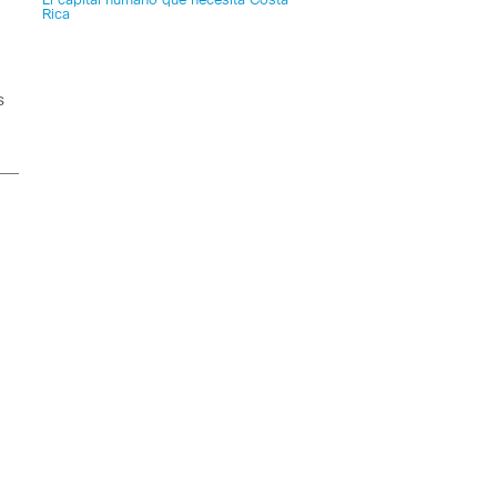
El capital humano que necesita Costa
Rica
s
d