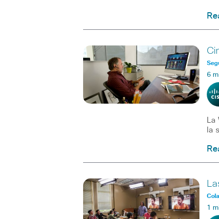
Re
Ci
Seg
6 m
La 
la 
Re
La
Col
1 m