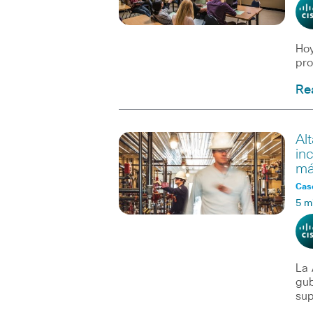
Hoy
pro
Re
Al
in
má
Caso
5 m
La 
gub
sup