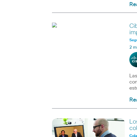
Re
Ci
im
Seg
2 m
Las
con
est
Re
Lo
co
Col