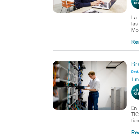
La 
las
Mo
Re
Br
Red
1 m
En 
TIC
tie
Re