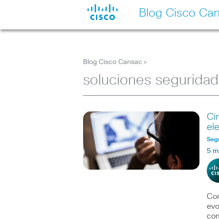
Blog Cisco Ca
Blog Cisco Cansac
>
soluciones seguridad
Ci
el
Seg
5 m
Com
evo
com