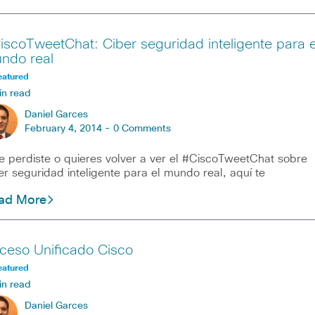
iscoTweetChat: Ciber seguridad inteligente para e
ndo real
eatured
in read
Daniel Garces
February 4, 2014 -
0 Comments
te perdiste o quieres volver a ver el #CiscoTweetChat sobre
er seguridad inteligente para el mundo real, aquí te
ad More
ceso Unificado Cisco
eatured
in read
Daniel Garces