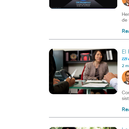
Hem
de 
Re
El
ZZF
2 m
Con
sis
Re