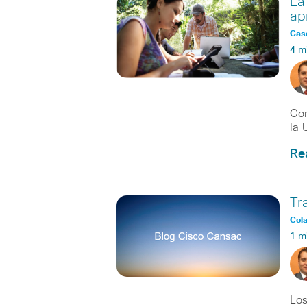
La
ap
Caso
4 m
Con
la 
Re
Tr
Col
1 m
Los