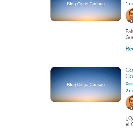
1 m
Fal
Gus
Re
Co
Co
Cent
2 m
¿Qu
el 