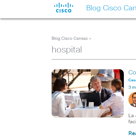
Blog Cisco Ca
Blog Cisco Cansac
>
hospital
Co
Caso
3 m
La 
fac
Re