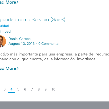
ad More
guridad como Servicio (SaaS)
uridad
in read
Daniel Garces
August 13, 2013 -
0 Comments
activo más importante para una empresa, a parte del recurs
ano con el que cuenta, es la información. Invertimos
ad More
3
4
5
6
7
8
9
10