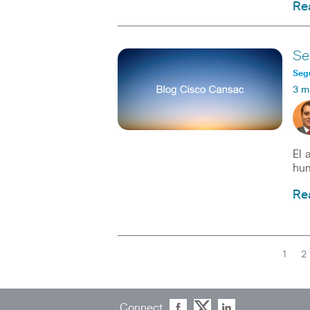
Re
Se
Seg
3 m
El 
hum
Re
1
2
Connect