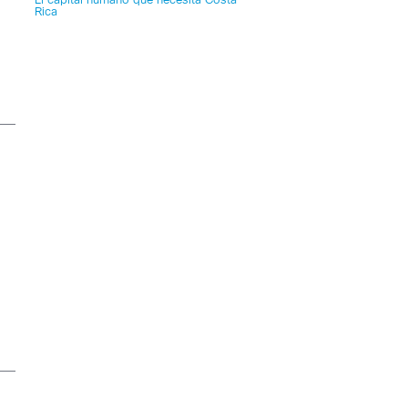
El capital humano que necesita Costa
Rica