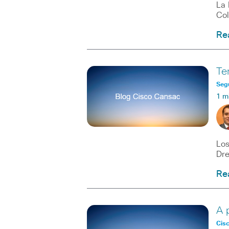
La 
Col
Re
Te
Seg
1 m
Los
Dre
Re
A 
Cis