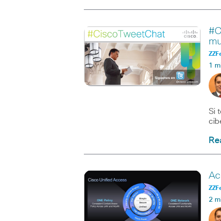
#C
mu
ZZF
1 m
Si 
cib
Re
Ac
ZZF
2 m