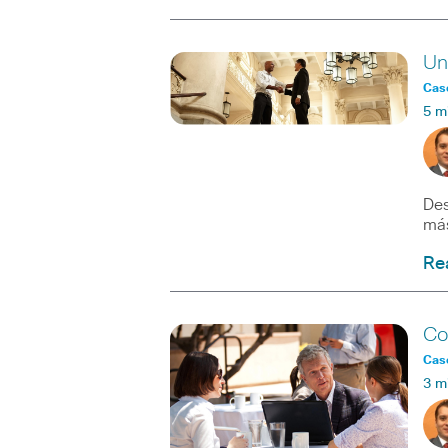
Un
Caso
5 m
Des
más
Re
Co
Caso
3 m