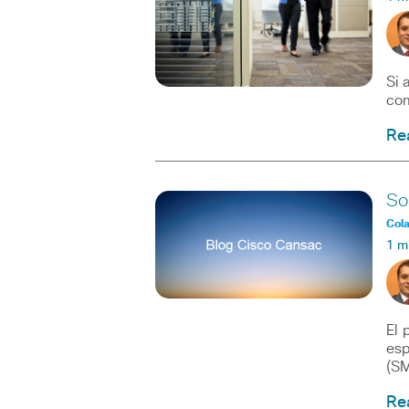
Si 
com
Re
So
Col
1 m
El 
esp
(SM
Re