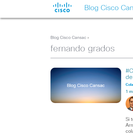
Blog Cisco Ca
Blog Cisco Cansac
>
fernando grados
#C
de
Col
1 m
Si 
Arn
col