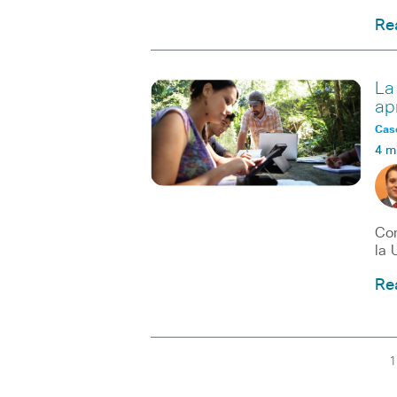
Re
La
ap
Caso
4 m
Con
la 
Re
1