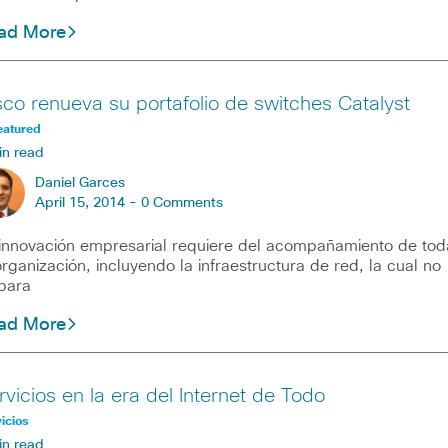
ad More
sco renueva su portafolio de switches Catalyst
eatured
in read
Daniel Garces
April 15, 2014 -
0 Comments
innovación empresarial requiere del acompañamiento de tod
organización, incluyendo la infraestructura de red, la cual no
para
ad More
rvicios en la era del Internet de Todo
icios
in read