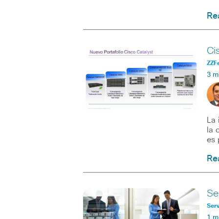
Re
Ci
ZZF
3 m
La 
la 
es 
Re
Se
Serv
1 m