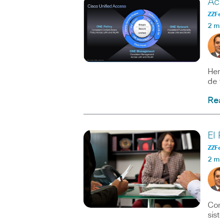
Ac
ZZF
2 m
Hem
de 
Re
El
ZZF
2 m
Con
sis