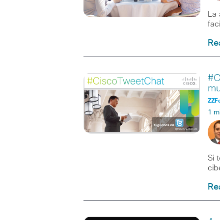
La 
fac
Re
#C
mu
ZZF
1 m
Si 
cib
Re