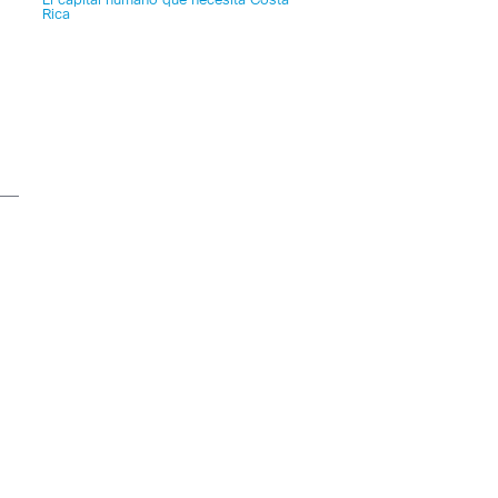
El capital humano que necesita Costa
Rica