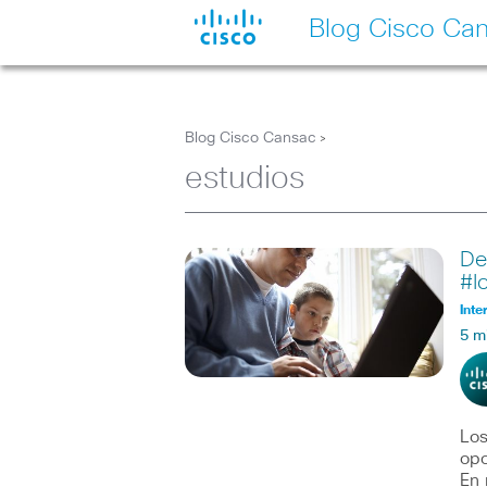
Blog Cisco Ca
Blog Cisco Cansac
>
estudios
De
#I
Inte
5 m
Los
opo
En