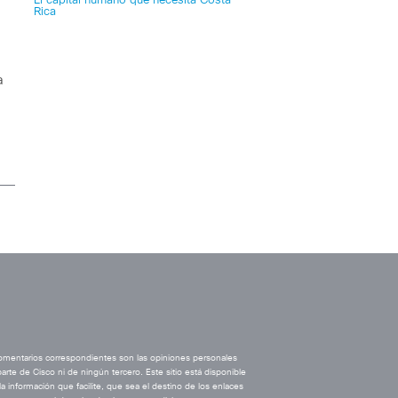
El capital humano que necesita Costa
Rica
a
comentarios correspondientes son las opiniones personales
rte de Cisco ni de ningún tercero. Este sitio está disponible
a información que facilite, que sea el destino de los enlaces