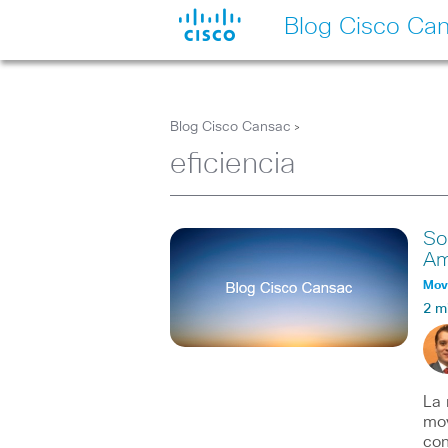
Blog Cisco Ca
Blog Cisco Cansac
>
eficiencia
So
Am
Movi
2 m
La 
mov
co