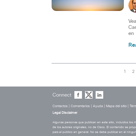
Vea
Can
en
Re
1
2
Connect
Contactos
|
Comentarios
|
Ayuda
|
Mapa del sitio
|
Térm
Legal Disclaimer
Algunas personas que publican en este sitio, incluidos los
de los autores originales, no de Cisco. El contenido se prop
para el público en general. No se debe publicar en él ningun