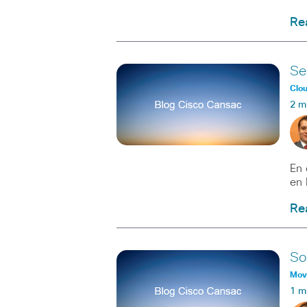
Re
Ser
Clo
2 m
En 
en 
Re
So
Movi
1 m