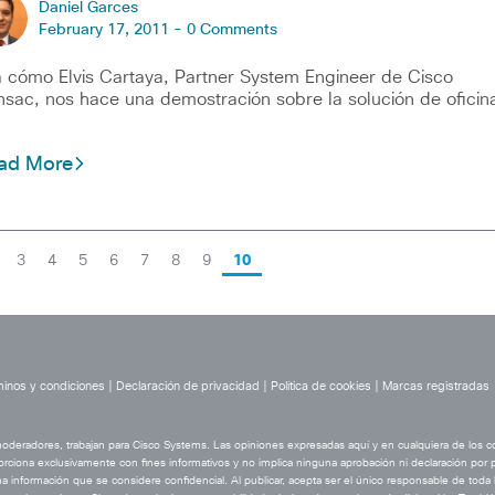
Daniel Garces
February 17, 2011 -
0 Comments
 cómo Elvis Cartaya, Partner System Engineer de Cisco
sac, nos hace una demostración sobre la solución de oficin
ad More
3
4
5
6
7
8
9
10
inos y condiciones
|
Declaración de privacidad
|
Política de cookies
|
Marcas registradas
 moderadores, trabajan para Cisco Systems. Las opiniones expresadas aquí y en cualquiera de los 
orciona exclusivamente con fines informativos y no implica ninguna aprobación ni declaración por pa
a información que se considere confidencial. Al publicar, acepta ser el único responsable de toda l