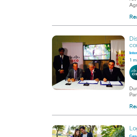
Agr
Re
Di
co
Inte
1 m
Dur
Pan
Re
Lo
Caso