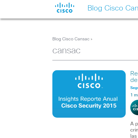
Blog Cisco Ca
Blog Cisco Cansac
>
cansac
Re
de
Seg
1 m
A p
cri
las