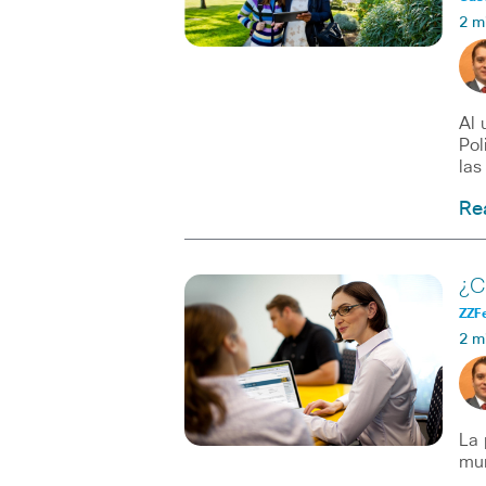
2 m
Al 
Pol
las
Re
¿C
ZZF
2 m
La 
mun