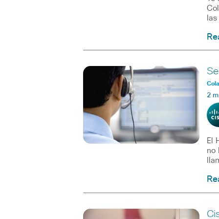
Col
las
Re
Se
Col
2 m
El 
no 
lla
Re
Ci