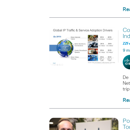
Re
Co
In
ZZF
9 m
De 
Net
tri
Re
Po
To