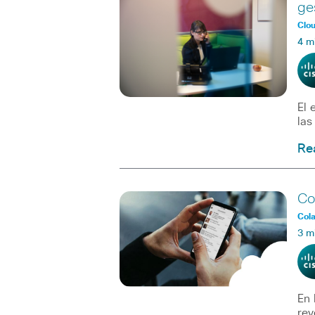
ge
Clo
4 m
El 
las
Re
Co
Col
3 m
En 
rev