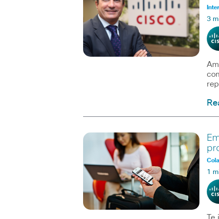
Inte
3 m
Amé
com
rep
Re
Em
pr
Col
1 m
Te 