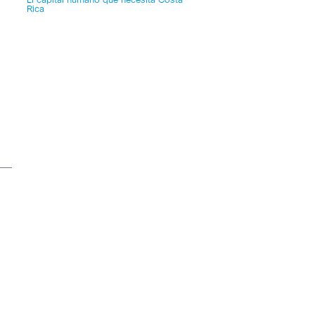
El capital humano que necesita Costa
Rica