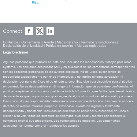
Rica
Connect
Contactos
|
Comentarios
|
Ayuda
|
Mapa del sitio
|
Términos y condiciones
|
Declaración de privacidad
|
Política de cookies
|
Marcas registradas
Legal Disclaimer
Algunas personas que publican en este sitio, incluidos los moderadores, trabajan para Cisco
Systems. Las opiniones expresadas aquí y en cualquiera de los comentarios correspondientes
son las opiniones personales de los autores originales, no de Cisco. El contenido se
proporciona exclusivamente con fines informativos y no implica ninguna aprobación ni
declaración por parte de Cisco ni de ningún tercero. Este sitio está disponible para el público
en general. No se debe publicar en él ninguna información que se considere confidencial. Al
publicar, acepta ser el único responsable de toda la información que facilite, que sea el destino
de los enlaces que proporcione o que cargue de algún otro modo en el sitio web, y exime a
Cisco de cualquier responsabilidad relacionada con el uso de dicho sitio. También reconoce el
derecho de alcance mundial, perpetuo, irrevocable, exento de regalías y totalmente
desembolsado y transferible (incluidos los derechos de conceder sublicencias) de Cisco a
ejercer, a su vez, todos los derechos de copyright, publicidad y morales con respecto al
contenido original que proporcione. Los comentarios se moderan. Los comentarios
aparecerán tan pronto como el moderador los apruebe.