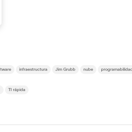
ftware
infraestructura
Jim Grubb
nube
programabilidad
N
TI rápida