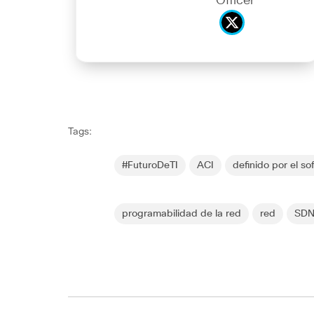
Officer
Tags:
#FuturoDeTI
ACI
definido por el so
programabilidad de la red
red
SD